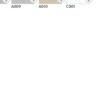
A009
A010
C001