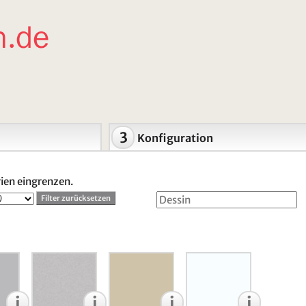
3
Konfiguration
rien eingrenzen.
i
i
i
i