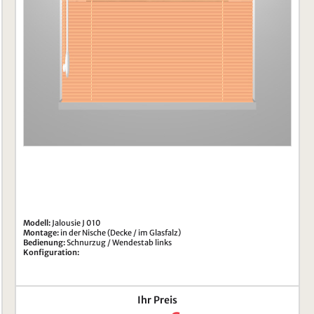
Modell:
Jalousie
J 010
Montage:
in der Nische (Decke / im Glasfalz)
Bedienung:
Schnurzug / Wendestab links
Konfiguration:
Ihr Preis